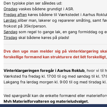
Den typiske plan ser således ud:
Onsdag
vaskes bådene grundigt i ASR.
Fredag aften
køres bådene til Værkstedet i Aarhus Rokl
Lørdag
sliber man, lakerer og reparerer småting, samt f
frokost på 35kr/person.
Søndag
som regel to gange lak, en gang formiddag og 
Tirsdag
skal bådene køres på plads!
Dvs den uge man melder sig på vinterklargøring skal
forskellige formænd kan strukturere det lidt forskellig
Vinterklargøringen foregår i Aarhus Roklub
, hvor vi til
Værksted fra fredag kl. 17:00 til og med søndag til kl. 17
Lakgang fra lørdag morgen kl. 9:00 til og med tirsdag kl.
Ved spørgsmål kan de enkelte formænd eller materielforv
Mvh Materielforvalteren og materieludvalget.