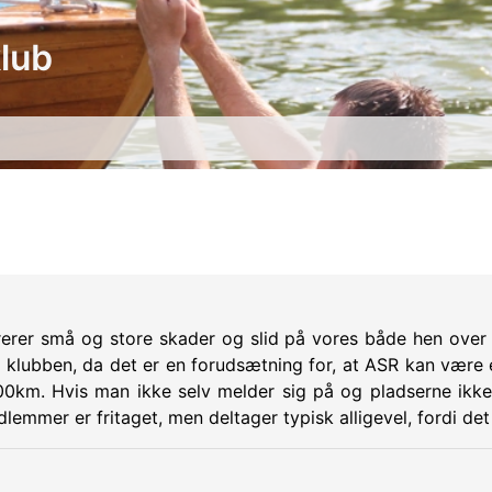
lub
parerer små og store skader og slid på vores både hen over
 i klubben, da det er en forudsætning for, at ASR kan være 
00km. Hvis man ikke selv melder sig på og pladserne ikke 
lemmer er fritaget, men deltager typisk alligevel, fordi de