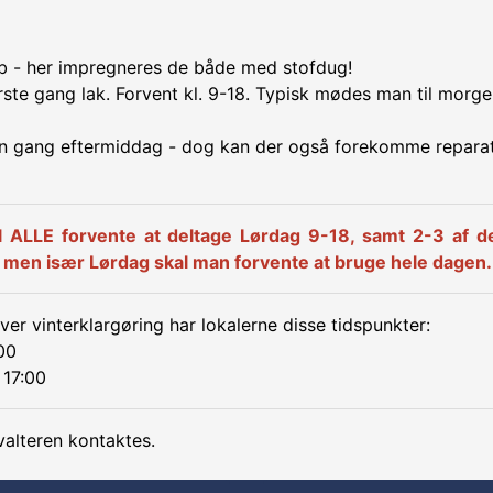
ub - her impregneres de både med stofdug!
ørste gang lak. Forvent kl. 9-18. Typisk mødes man til morg
en gang eftermiddag - dog kan der også forekomme repara
 ALLE forvente at deltage Lørdag 9-18, samt 2-3 af d
t, men især Lørdag skal man forvente at bruge hele dagen.
 hver vinterklargøring har lokalerne disse tidspunkter:
:00
 17:00
alteren kontaktes.