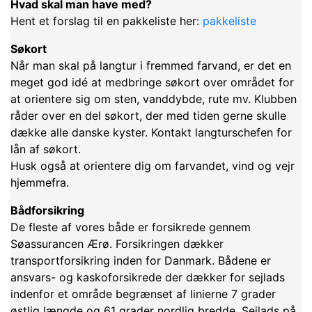
Hvad skal man have med?
Hent et forslag til en pakkeliste her:
pakkeliste
Søkort
Når man skal på langtur i fremmed farvand, er det en
meget god idé at medbringe søkort over området for
at orientere sig om sten, vanddybde, rute mv. Klubben
råder over en del søkort, der med tiden gerne skulle
dække alle danske kyster. Kontakt langturschefen for
lån af søkort.
Husk også at orientere dig om farvandet, vind og vejr
hjemmefra.
Bådforsikring
De fleste af vores både er forsikrede gennem
Søassurancen Ærø. Forsikringen dækker
transportforsikring inden for Danmark. Bådene er
ansvars- og kaskoforsikrede der dækker for sejlads
indenfor et område begrænset af linierne 7 grader
østlig længde og 61 grader nordlig bredde. Sejlads på