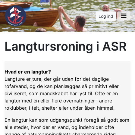
Log ind
Langtursroning i ASR
Hvad er en langtur?
Langture er ture, der går uden for det daglige
rofarvand, og de kan planlægges så primitivt eller
civiliseret, som mandskabet har lyst til. Ofte er en
langtur med en eller flere overnatninger i andre
roklubber, i telt, shelter eller under åben himmel.
En langtur kan som udgangspunkt foregå så godt som
alle steder, hvor der er vand, og indeholder ofte
mange af naturcampinglivets charmerende sider: