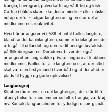
trangia, havregrød, pulverkaffe og vådt tøj og Irish
Coffee i bålets skær. Ikke desto mindre – eller måske
netop derfor – udgør langtursroning en stor del af
medlemmernes roaktivitet.
Hvert år arrangerer vi i ASR et antal fælles langture,
blandt andet kaninlangturen, sommerferielangture, der
ofte går til udlandet, og den traditionsrige løvfaldstur
på Silkeborgsøerne. Derudover bliver der også
arrangeret en lang række private langture af klubbens
medlemmer. Fælles for alle langturene er, at der altid
skal være en L-styrmand i hver båd og at der altid er
plads til hygge og gode oplevelser!
Langtursgrej
Klubben råder over en del langtursgrej, der står til fri
afbenyttelse for medlemmerne: telte, trangia, værktøj
mv. Kontakt langturschefen for yderligere spørgsmål.